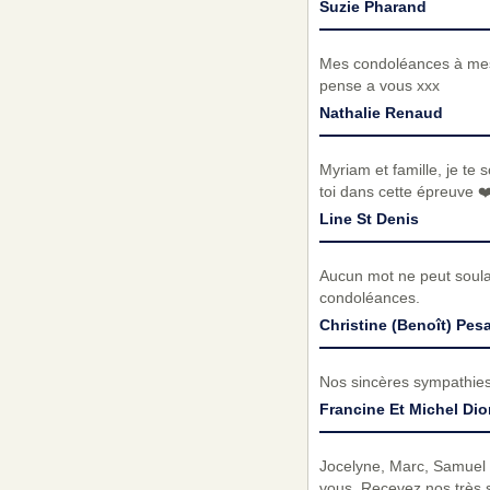
Suzie Pharand
Mes condoléances à mes 
pense a vous xxx
Nathalie Renaud
Myriam et famille, je t
toi dans cette épreuve ❤️
Line St Denis
Aucun mot ne peut soula
condoléances.
Christine (Benoît) Pes
Nos sincères sympathies 
Francine Et Michel Dio
Jocelyne, Marc, Samuel e
vous. Recevez nos très 