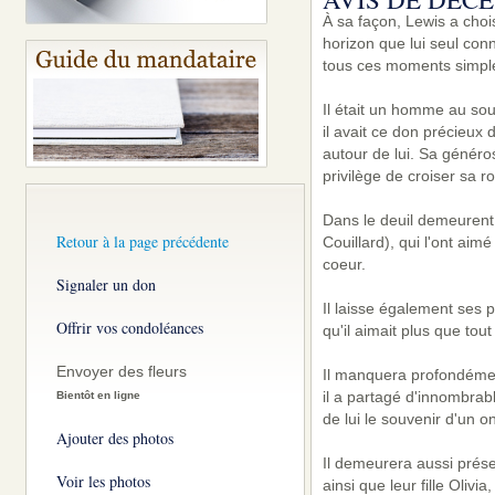
À sa façon, Lewis a chois
horizon que lui seul conna
tous ces moments simples
Il était un homme au sou
il avait ce don précieux 
autour de lui. Sa généros
privilège de croiser sa ro
Dans le deuil demeurent
Retour à la page précédente
Couillard), qui l'ont aim
coeur.
Signaler un don
Il laisse également ses p
Offrir vos condoléances
qu'il aimait plus que tou
Envoyer des fleurs
Il manquera profondémen
il a partagé d'innombrab
Bientôt en ligne
de lui le souvenir d'un o
Ajouter des photos
Il demeurera aussi prés
Voir les photos
ainsi que leur fille Oliv