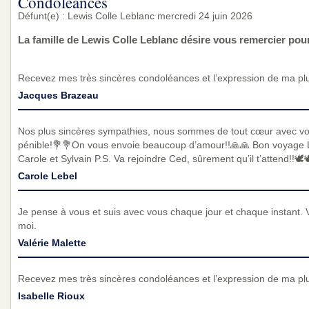
Condoléances
Défunt(e) : Lewis Colle Leblanc mercredi 24 juin 2026
La famille de Lewis Colle Leblanc désire vous remercier po
Recevez mes très sincères condoléances et l’expression de ma pl
Jacques Brazeau
Nos plus sincères sympathies, nous sommes de tout cœur avec v
pénible!💐💐On vous envoie beaucoup d’amour!!🙏🙏 Bon voyage Lewis
Carole et Sylvain P.S. Va rejoindre Ced, sûrement qu’il t’attend!!🕊️
Carole Lebel
Je pense à vous et suis avec vous chaque jour et chaque instant. 
moi.
Valérie Malette
Recevez mes très sincères condoléances et l’expression de ma pl
Isabelle Rioux