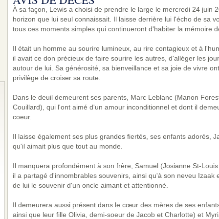
À sa façon, Lewis a choisi de prendre le large le mercredi 24 juin 
horizon que lui seul connaissait. Il laisse derrière lui l'écho de sa 
tous ces moments simples qui continueront d'habiter la mémoire de
Il était un homme au sourire lumineux, au rire contagieux et à l'hu
il avait ce don précieux de faire sourire les autres, d'alléger les j
autour de lui. Sa générosité, sa bienveillance et sa joie de vivre o
privilège de croiser sa route.
Dans le deuil demeurent ses parents, Marc Leblanc (Manon Forest
Couillard), qui l'ont aimé d'un amour inconditionnel et dont il deme
coeur.
Il laisse également ses plus grandes fiertés, ses enfants adorés, J
qu'il aimait plus que tout au monde.
Il manquera profondément à son frère, Samuel (Josianne St-Louis 
il a partagé d'innombrables souvenirs, ainsi qu'à son neveu Izaak e
de lui le souvenir d'un oncle aimant et attentionné.
Il demeurera aussi présent dans le cœur des mères de ses enfants
ainsi que leur fille Olivia, demi-soeur de Jacob et Charlotte) et My