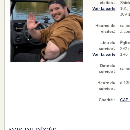
visites
:
Shiel
Voir la carte
101, 
J0V 
Heures de
same
visites:
à co
Lieu du
Églis
service :
292 r
Voir la carte
1R0
Date du
same
service :
Heure du
à 13
service :
Charité
:
CAP 
AVIS DE DÉCÈS