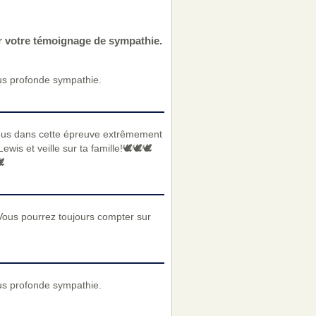
ur votre témoignage de sympathie.
us profonde sympathie.
ous dans cette épreuve extrêmement
 et veille sur ta famille!🕊️🕊️🕊️
️
Vous pourrez toujours compter sur
us profonde sympathie.