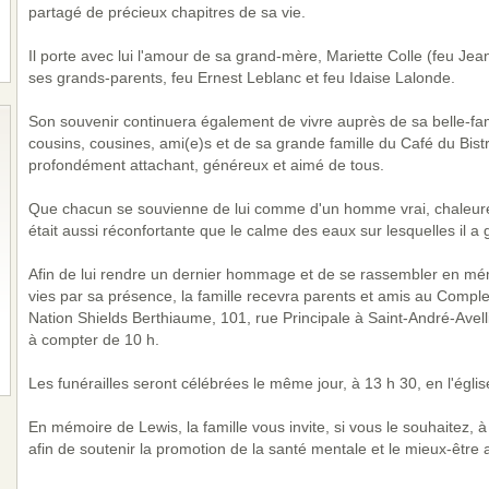
partagé de précieux chapitres de sa vie.
Il porte avec lui l'amour de sa grand-mère, Mariette Colle (feu Jea
ses grands-parents, feu Ernest Leblanc et feu Idaise Lalonde.
Son souvenir continuera également de vivre auprès de sa belle-fam
cousins, cousines, ami(e)s et de sa grande famille du Café du Bist
profondément attachant, généreux et aimé de tous.
Que chacun se souvienne de lui comme d'un homme vrai, chaleure
était aussi réconfortante que le calme des eaux sur lesquelles il a 
Afin de lui rendre un dernier hommage et de se rassembler en mém
vies par sa présence, la famille recevra parents et amis au Comple
Nation Shields Berthiaume, 101, rue Principale à Saint-André-Avel
à compter de 10 h.
Les funérailles seront célébrées le même jour, à 13 h 30, en l'égli
En mémoire de Lewis, la famille vous invite, si vous le souhaitez,
afin de soutenir la promotion de la santé mentale et le mieux-êtr